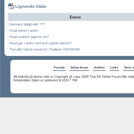
Lignende tråde
Emne
Danmark dejligt eller ???
Hvad mener I andre.
Hvad snakker pigerne om?
Hvad gør i andre med jeres gamle datorer?
Thai eller Dansk kørekort i Thailand--HVORDAN
Forside
Debat forum
Artikler
Links
Skriv t
Alt indhold på denne side er Copyright @ copy 2009 Thai DK Debat Forum Alle rett
forbeholdes Siden er optimeret til 1024 * 768