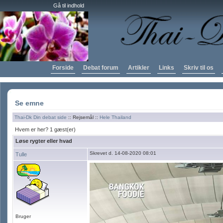
Gå til indhold
Forside
Debat forum
Artikler
Links
Skriv til os
Se emne
Thai-Dk Din debat side
:: Rejsemål ::
Hele Thailand
Hvem er her? 1 gæst(er)
Løse rygter eller hvad
Skrevet d. 14-08-2020 08:01
Tulle
Bruger