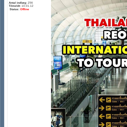
Antal indlæg:
256
Tilmeldt:
10.01.12
Status:
Offline