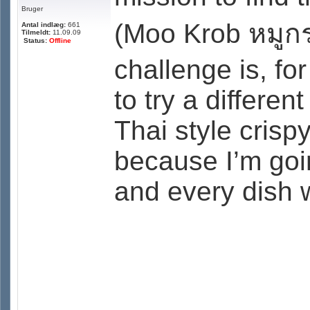
Bruger
(Moo Krob หมูก
Antal indlæg:
661
Tilmeldt:
11.09.09
Status:
Offline
challenge is, f
to try a differen
Thai style crisp
because I’m goin
and every dish w