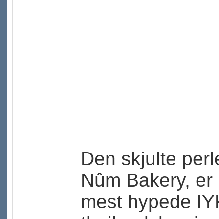
Den skjulte per
Nûm Bakery, er p
mest hypede IY