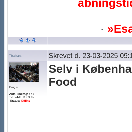
åbningsti
·
»Es
Skrevet d. 23-03-2025 09:
Thaihans
Selv i Københa
Food
Bruger
Antal indlæg:
661
Tilmeldt:
11.09.09
Status:
Offline