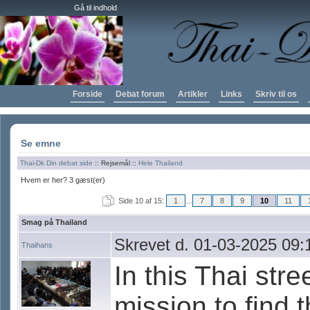
Gå til indhold
Forside
Debat forum
Artikler
Links
Skriv til os
Se emne
Thai-Dk Din debat side
:: Rejsemål ::
Hele Thailand
Hvem er her? 3 gæst(er)
Side 10 af 15:
1
...
7
8
9
10
11
Smag på Thailand
Skrevet d. 01-03-2025 09:
Thaihans
In this Thai stre
mission to find 