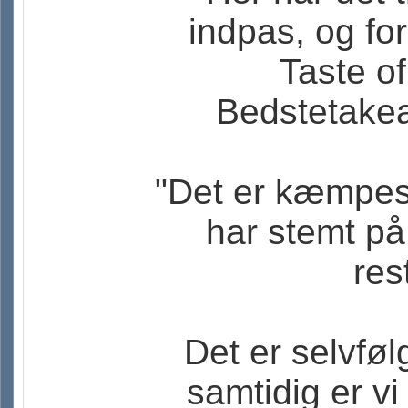
indpas, og fo
Taste of
Bedstetakea
"Det er kæmpest
har stemt p
res
Det er selvføl
samtidig er vi