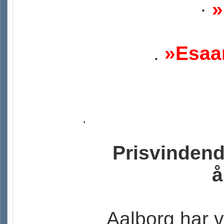
·
»
.
»Esaan
.
Prisvindend
å
Aalborg har v