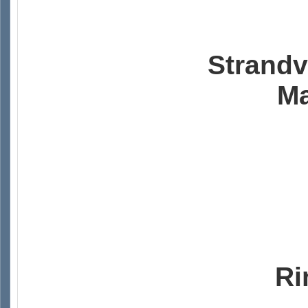
Strandv
Ma
Ri