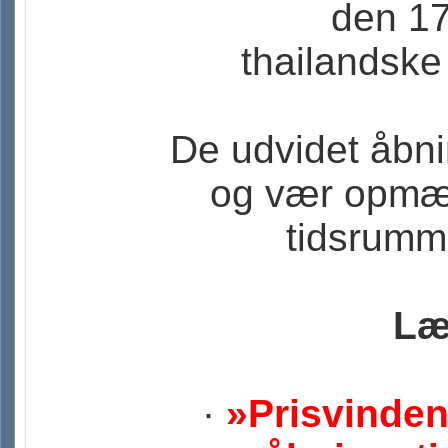
den 17
thailandske 
De udvidet åbni
og vær opmærk
tidsrumme
Læ
·
»Prisvinden