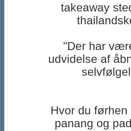
takeaway sted
thailandske
"Der har være
udvidelse af åbni
selvfølgel
Hvor du førhen 
panang og pad t