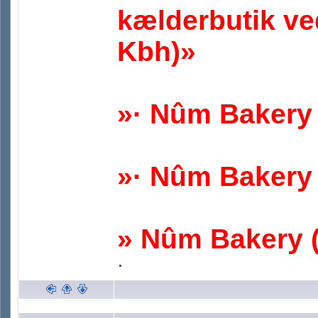
kælderbutik v
Kbh)»
»· Nûm Bakery 
»· Nûm Bakery
» Nûm Bakery 
·