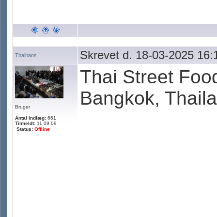
Skrevet d. 18-03-2025 16:
Thaihans
Thai Street F
Bangkok, Thail
Bruger
Antal indlæg:
661
Tilmeldt:
11.09.09
Status:
Offline