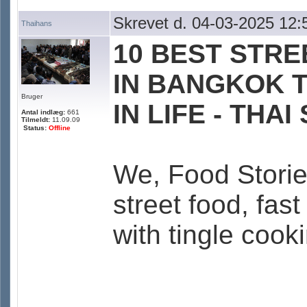
Skrevet d. 04-03-2025 12:
Thaihans
10 BEST STRE
IN BANGKOK 
Bruger
IN LIFE - THA
Antal indlæg:
661
Tilmeldt:
11.09.09
Status:
Offline
We, Food Stories
street food, fas
with tingle coo