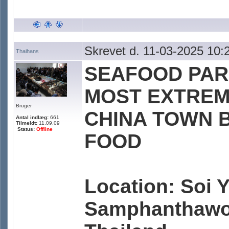
Skrevet d. 11-03-2025 10:
Thaihans
SEAFOOD PARA
MOST EXTREM
Bruger
CHINA TOWN B
Antal indlæg:
661
Tilmeldt:
11.09.09
Status:
Offline
FOOD
Location: Soi 
Samphanthawo