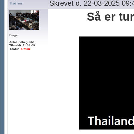
Skrevet d. 22-03-2025 09:
Thaihans
Så er tu
Bruger
Antal indlæg:
661
Tilmeldt:
11.09.09
Status:
Offline