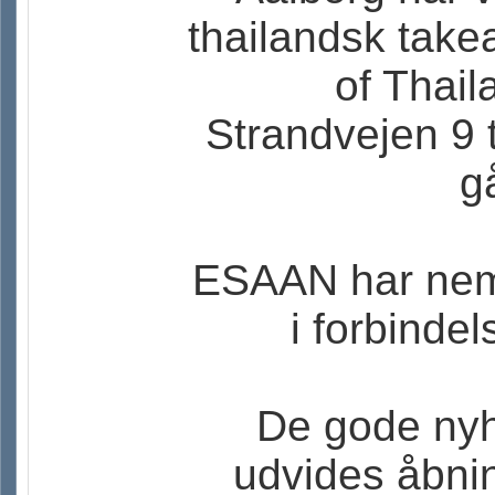
thailandsk take
of Thail
Strandvejen 9 t
gå
ESAAN har nemli
i forbinde
De gode nyh
udvides åbnin