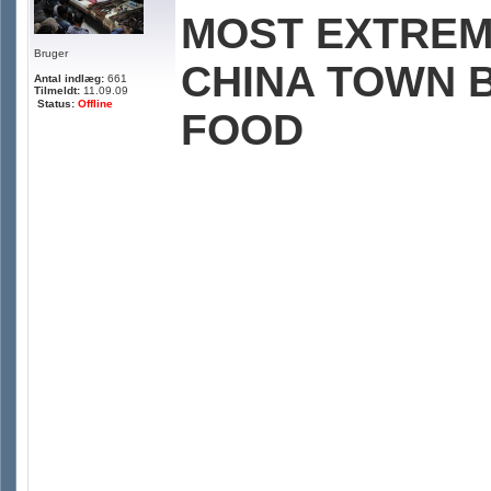
MOST EXTREM
Bruger
CHINA TOWN B
Antal indlæg:
661
Tilmeldt:
11.09.09
Status:
Offline
FOOD