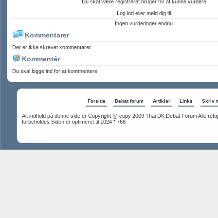
Du skal være registreret bruger for at kunne vurdere.
Log ind eller meld dig til.
Ingen vurderinger endnu.
Kommentarer
Der er ikke skrevet kommentarer.
Kommentér
Du skal logge ind for at kommentere.
Forside
Debat forum
Artikler
Links
Skriv t
Alt indhold på denne side er Copyright @ copy 2009 Thai DK Debat Forum Alle rett
forbeholdes Siden er optimeret til 1024 * 768