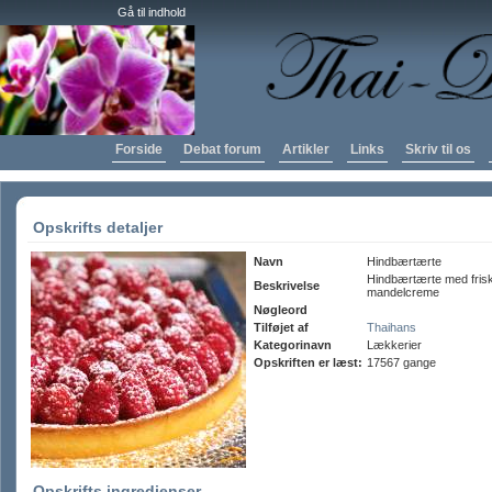
Gå til indhold
Forside
Debat forum
Artikler
Links
Skriv til os
Opskrifts detaljer
Navn
Hindbærtærte
Hindbærtærte med fris
Beskrivelse
mandelcreme
Nøgleord
Tilføjet af
Thaihans
Kategorinavn
Lækkerier
Opskriften er læst:
17567 gange
Opskrifts ingredienser