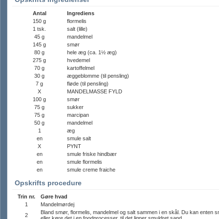
Antal
Ingrediens
150 g
flormelis
1 tsk.
salt (lille)
45 g
mandelmel
145 g
smør
80 g
hele æg (ca. 1½ æg)
275 g
hvedemel
70 g
kartoffelmel
30 g
æggeblomme (til pensling)
7 g
fløde (til pensling)
X
MANDELMASSE FYLD
100 g
smør
75 g
sukker
75 g
marcipan
50 g
mandelmel
1
æg
en
smule salt
X
PYNT
en
smule friske hindbær
en
smule flormelis
en
smule creme fraiche
Opskrifts procedure
Trin nr.
Gøre hvad
1
Mandelmørdej
Bland smør, flormelis, mandelmel og salt sammen i en skål. Du kan enten s
2
eller køre det i en foodprocesser, til det ligner smuldret sand.