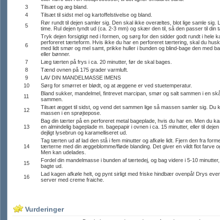
3
Tilsæt og æg bland.
4
Tilsæt til sidst mel og kartoffelstivelse og bland.
Rør rundt til dejen samler sig. Den skal ikke overæltes, blot lige samle sig.
5
time. Rul dejen tyndt ud (ca. 2-3 mm) og skær den til, så den passer til din 
Tryk dejen forsigtigt ned i formen, og sørg for den sidder godt rundt i hele 
perforeret tærteform. Hvis ikke du har en perforeret tærtering, skal du hus
6
med lidt smør og mel samt, prikke huller i bunden og blind-bage den med ba
eller bønner.
7
Læg tærten på frys i ca. 20 minutter, før de skal bages.
8
Tænd ovnen på 175 grader varmluft.
9
LAV DIN MANDELMASSE IMENS
10
Sørg for smørret er blødt, og at æggene er ved stuetemperatur.
Bland sukker, mandelmel, fintrevet marcipan, smør og salt sammen i en skål, 
11
sammen.
Tilsæt ægget til sidst, og vend det sammen lige så massen samler sig. Du 
12
massen i en sprøjtepose.
Bag din tærter på en perforeret metal bageplade, hvis du har en. Men du k
13
en almindelig bageplade m. bagepapir i ovnen i ca. 15 minutter, eller til dej
dejligt lysebrun og karamelliseret ud.
Tag tærten ud af lad den stå i fem minutter og afkøle lidt. Fjern den fra for
14
tærterne med din æggeblomme/fløde blanding. Det giver en vildt flot farve og '
Men kan udelades.
Fordel din mandelmasse i bunden af tærtedej, og bag videre i 5-10 minutter, 
15
bagte ud.
Lad kagen afkøle helt, og pynt sirligt med friske hindbær ovenpå! Drys even
16
server med creme fraiche.
Vurderinger