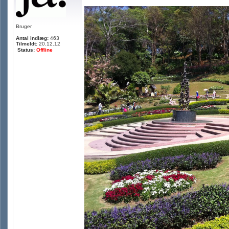
Bruger
Antal indlæg:
463
Tilmeldt:
20.12.12
Status:
Offline