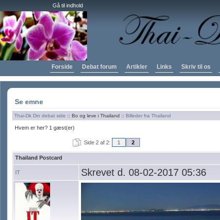
Gå til indhold
Forside
Debat forum
Artikler
Links
Skriv til os
Se emne
Thai-Dk Din debat side
:: Bo og leve i Thailand ::
Billeder fra Thailand
Hvem er her? 1 gæst(er)
Side 2 af 2:
1
2
Thailand Postcard
Skrevet d. 08-02-2017 05:36
IT