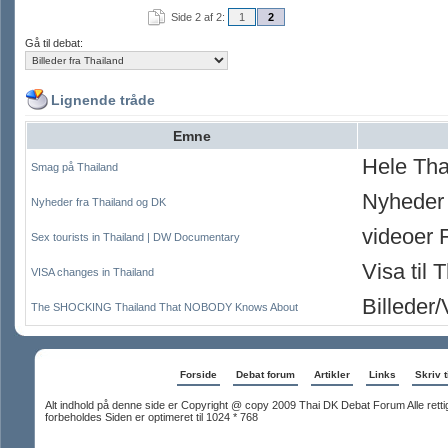
Side 2 af 2:
1
2
Gå til debat:
Lignende tråde
Emne
Hele Tha
Smag på Thailand
Nyheder 
Nyheder fra Thailand og DK
videoer 
Sex tourists in Thailand | DW Documentary
Visa til 
VISA changes in Thailand
Billeder/
The SHOCKING Thailand That NOBODY Knows About
Forside
Debat forum
Artikler
Links
Skriv t
Alt indhold på denne side er Copyright @ copy 2009 Thai DK Debat Forum Alle rett
forbeholdes Siden er optimeret til 1024 * 768