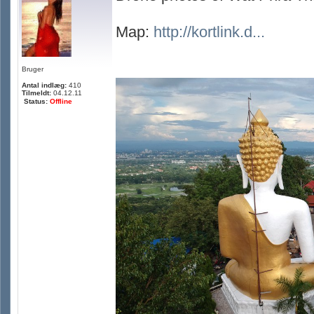
Map:
http://kortlink.d...
Bruger
Antal indlæg:
410
Tilmeldt:
04.12.11
Status:
Offline