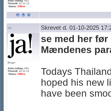
Antal indlæg:
463
Tilmeldt:
20.12.12
Status:
Offline
Skrevet d. 01-10-2025 17:
nej
se med her før 
Mændenes par
Bruger
Todays Thailand
Antal indlæg:
463
Tilmeldt:
20.12.12
Status:
Offline
hoped his new li
have been smoot