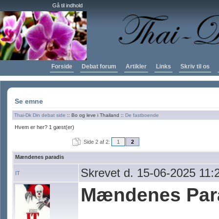
Gå til indhold
Forside
Debat forum
Artikler
Links
Skriv til os
Se emne
Thai-Dk Din debat side
:: Bo og leve i Thailand ::
De fastboende
Hvem er her? 1 gæst(er)
Side 2 af 2:
1
2
Mændenes paradis
Skrevet d. 15-06-2025 11:
IT
Mændenes Para