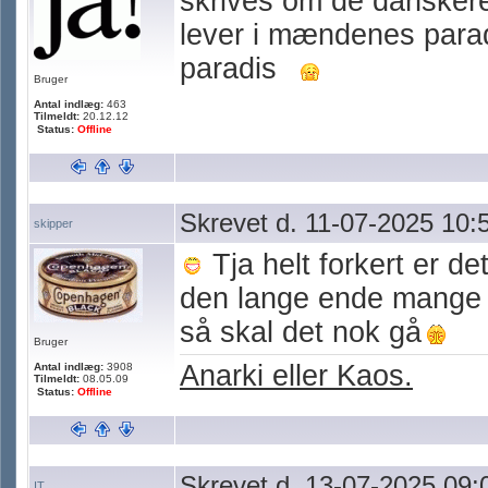
skrives om de danskere 
lever i mændenes parad
paradis
Bruger
Antal indlæg:
463
Tilmeldt:
20.12.12
Status:
Offline
Skrevet d. 11-07-2025 10:
skipper
Tja helt forkert er det
den lange ende mange 
så skal det nok gå
Bruger
Anarki eller Kaos.
Antal indlæg:
3908
Tilmeldt:
08.05.09
Status:
Offline
Skrevet d. 13-07-2025 09:
IT