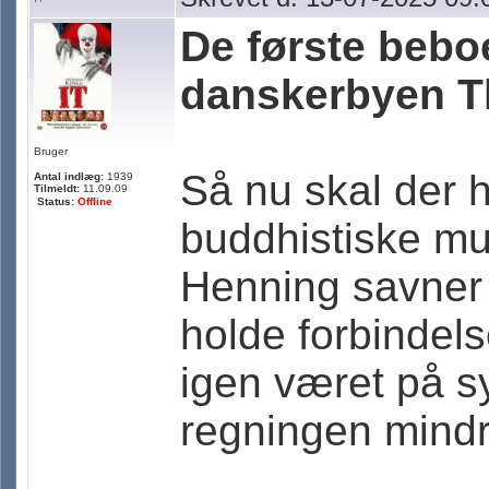
De første beboer
danskerbyen T
Bruger
Så nu skal der 
Antal indlæg:
1939
Tilmeldt:
11.09.09
Status:
Offline
buddhistiske m
Henning savner 
holde forbindels
igen været på s
regningen mindr