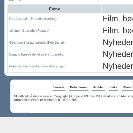
Emne
Film, bø
Død i paradis (En radiofortælling)
Film, bø
10 timer til paradis (Pattaya)
Nyheder
Geert bor i forladt paradis (Koh Samui)
Nyheder
Engang lignede det et uberørt paradis.
Nyheder
Ferie-paradis trækker overskrifter igen:
Forside
Debat forum
Artikler
Links
Skriv t
Alt indhold på denne side er Copyright @ copy 2009 Thai DK Debat Forum Alle rett
forbeholdes Siden er optimeret til 1024 * 768