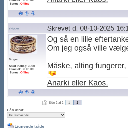
Tilmeldt:
08.05.09
Status:
Offline
Skrevet d. 08-10-2025 16:
skipper
Og så en lille eftertank
Om jeg også ville vælge
Bruger
Måske, alting fungerer,
Antal indlæg:
3908
Tilmeldt:
08.05.09
Status:
Offline
Anarki eller Kaos.
Side 2 af 2:
1
2
Gå til debat:
Lignende tråde