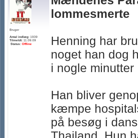
Mændenes Para
lommesmerte
Bruger
Henning har bru
Antal indlæg:
1939
Tilmeldt:
11.09.09
Status:
Offline
noget han dog hu
i nogle minutter 
Han bliver genop
kæmpe hospitals
på besøg i dansk
Thailand. Hun ha