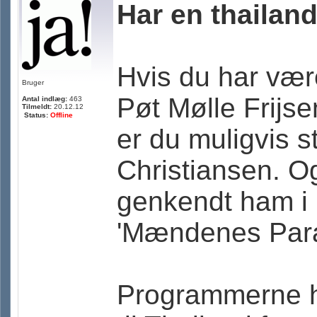
Har en thailan
Hvis du har være
Bruger
Pøt Mølle Frijs
Antal indlæg:
463
Tilmeldt:
20.12.12
Status:
Offline
er du muligvis 
Christiansen. O
genkendt ham 
'Mændenes Para
Programmerne h