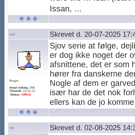
Issan, ...
Skrevet d. 20-07-2025 17:
soi7
Sjov serie at følge, dej
er dog ikke noget der o
afsnittene, det er som h
hører fra danskerne de
Nogle af dem er garved
Bruger
Antal indlæg:
368
især har de det nok fo
Tilmeldt:
10.02.11
Status:
Offline
ellers kan de jo komme
Skrevet d. 02-08-2025 14:
nej