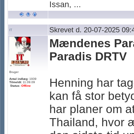
Issan, ...
Skrevet d. 20-07-2025 09:
IT
Mændenes Para
Paradis DRTV
Bruger
Henning har tag
Antal indlæg:
1939
Tilmeldt:
11.09.09
Status:
Offline
kan få stor bety
har planer om a
Thailand, hvor 