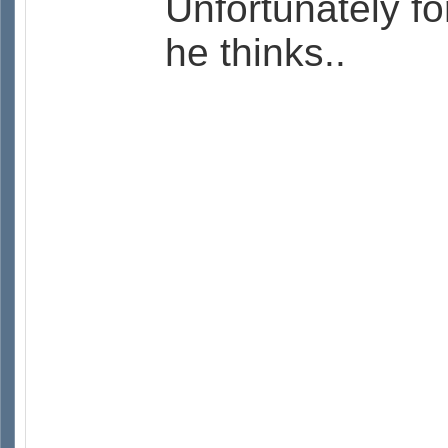
Unfortunately fo
he thinks..