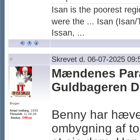
Isan is the poorest reg
were the ... Isan (Isan/
Issan, ...
Skrevet d. 06-07-2025 09:
IT
Mændenes Par
Guldbageren 
Bruger
Benny har hævet
Antal indlæg:
1939
Tilmeldt:
11.09.09
Status:
Offline
ombygning af to