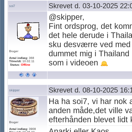
Skrevet d. 03-10-2025 22:
soi7
@skipper,
Fint ordsprog, det komm
det hele derude i Thail
sku desværre ved med a
dummet mig i Thailand d
Bruger
Antal indlæg:
368
som i videoen
Tilmeldt:
10.02.11
Status:
Offline
Skrevet d. 08-10-2025 16:
skipper
Ha ha soi7, vi har nok
anden måde,det ville væ
efterhånden blevet lidt
Bruger
Anarki eller Kaos.
Antal indlæg:
3908