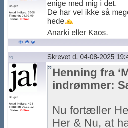
enige med mig i det.
Bruger
De har vel ikke så meg
Antal indlæg:
3908
Tilmeldt:
08.05.09
hede
Status:
Offline
Anarki eller Kaos.
Skrevet d. 04-08-2025 19:
nej
Henning fra ‘
indrømmer: Sa
Bruger
Antal indlæg:
463
Nu fortæller H
Tilmeldt:
20.12.12
Status:
Offline
Her & Nu, at ha