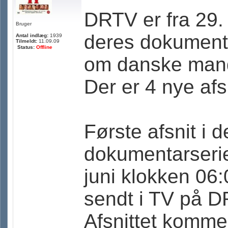
DRTV er fra 29.
Bruger
deres dokument
Antal indlæg:
1939
Tilmeldt:
11.09.09
Status:
Offline
om danske mand 
Der er 4 nye afsn
Første afsnit i 
dokumentarserie
juni klokken 06:
sendt i TV på DR
Afsnittet kommer