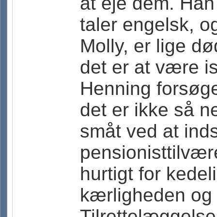
at eje dem. Han
taler engelsk, 
Molly, er lige 
det er at være i
Henning forsøge
det er ikke så 
småt ved at indst
pensionisttilvæ
hurtigt for kede
kærligheden og 
Tilrettelæggelse