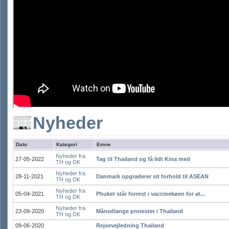
Nyheder
Dato
Kategori
Emne
Nyheder fra
27-05-2022
Tag til Thailand og få lidt Kina med
TH og DK
Nyheder fra
28-11-2021
Danmark opgraderer sit forhold til ASEAN
TH og DK
Nyheder fra
05-04-2021
Phuket står forrest i vaccinekøen for at...
TH og DK
Nyheder fra
23-09-2020
Månedlange protester i Thailand
TH og DK
09-06-2020
Rejsevejledning Thailand