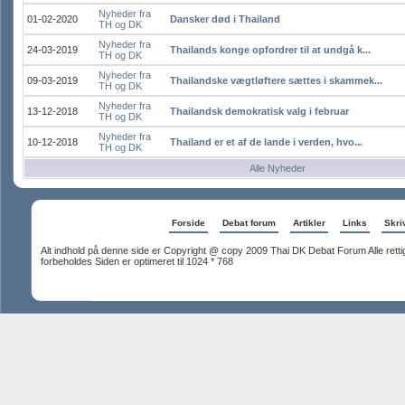
Nyheder fra
01-02-2020
Dansker død i Thailand
TH og DK
Nyheder fra
24-03-2019
Thailands konge opfordrer til at undgå k...
TH og DK
Nyheder fra
09-03-2019
Thailandske vægtløftere sættes i skammek...
TH og DK
Nyheder fra
13-12-2018
Thailandsk demokratisk valg i februar
TH og DK
Nyheder fra
10-12-2018
Thailand er et af de lande i verden, hvo...
TH og DK
Alle Nyheder
Forside
Debat forum
Artikler
Links
Skriv
Alt indhold på denne side er Copyright @ copy 2009 Thai DK Debat Forum Alle rett
forbeholdes Siden er optimeret til 1024 * 768