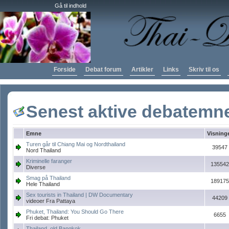
Gå til indhold
Forside
Debat forum
Artikler
Links
Skriv til os
Senest aktive debatemn
Emne
Visning
Turen går til Chiang Mai og Nordthailand
39547
Nord Thailand
Kriminelle faranger
135542
Diverse
Smag på Thailand
189175
Hele Thailand
Sex tourists in Thailand | DW Documentary
44209
videoer Fra Pattaya
Phuket, Thailand: You Should Go There
6655
Fri debat: Phuket
Thailand, old Bangkok